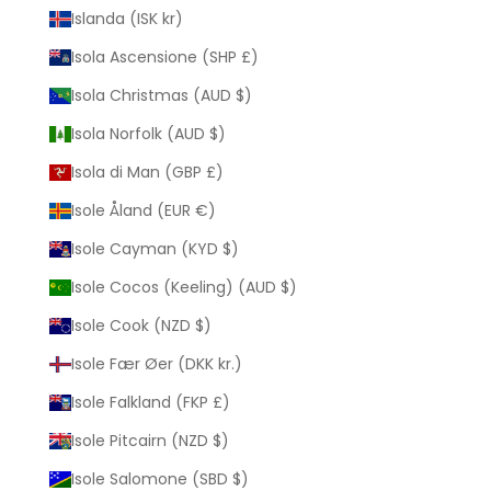
Islanda (ISK kr)
Isola Ascensione (SHP £)
Isola Christmas (AUD $)
Isola Norfolk (AUD $)
Isola di Man (GBP £)
Isole Åland (EUR €)
Isole Cayman (KYD $)
Isole Cocos (Keeling) (AUD $)
Isole Cook (NZD $)
Isole Fær Øer (DKK kr.)
Isole Falkland (FKP £)
Isole Pitcairn (NZD $)
Isole Salomone (SBD $)