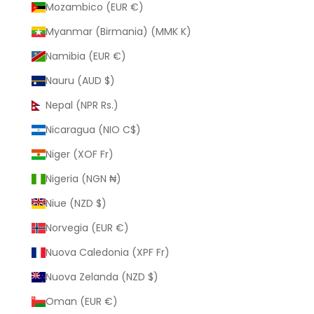
Mozambico (EUR €)
Myanmar (Birmania) (MMK K)
Namibia (EUR €)
Nauru (AUD $)
Nepal (NPR Rs.)
Nicaragua (NIO C$)
Niger (XOF Fr)
Nigeria (NGN ₦)
Niue (NZD $)
Norvegia (EUR €)
Nuova Caledonia (XPF Fr)
Nuova Zelanda (NZD $)
Oman (EUR €)