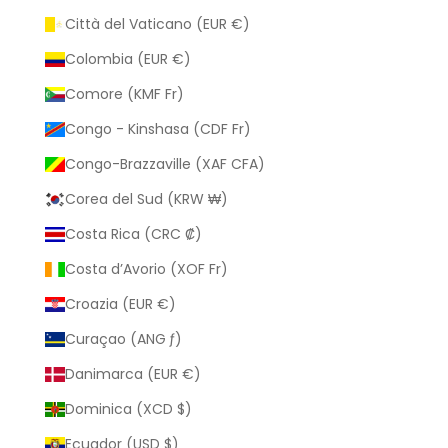
Città del Vaticano (EUR €)
Colombia (EUR €)
Comore (KMF Fr)
Congo - Kinshasa (CDF Fr)
Congo-Brazzaville (XAF CFA)
Corea del Sud (KRW ₩)
Costa Rica (CRC ₡)
Costa d’Avorio (XOF Fr)
Croazia (EUR €)
Curaçao (ANG ƒ)
Danimarca (EUR €)
Dominica (XCD $)
Ecuador (USD $)