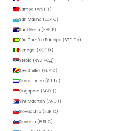
Samoa (WST T)
San Marino (EUR €)
Sant’Elena (SHP £)
São Tomé e Príncipe (STD Db)
Senegal (XOF Fr)
Serbia (RSD РСД)
Seychelles (EUR €)
Sierra Leone (SLL Le)
Singapore (SGD $)
Sint Maarten (ANG ƒ)
Slovacchia (EUR €)
Slovenia (EUR €)