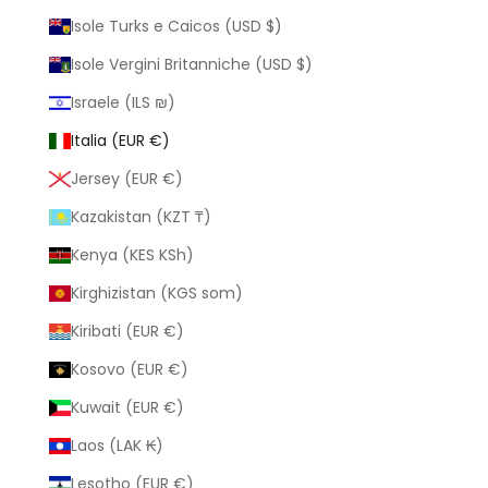
Isole Turks e Caicos (USD $)
Isole Vergini Britanniche (USD $)
Israele (ILS ₪)
Italia (EUR €)
Jersey (EUR €)
Kazakistan (KZT ₸)
Kenya (KES KSh)
Kirghizistan (KGS som)
Kiribati (EUR €)
Kosovo (EUR €)
Kuwait (EUR €)
Laos (LAK ₭)
Lesotho (EUR €)