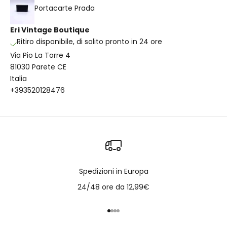
Portacarte Prada
Eri Vintage Boutique
Ritiro disponibile, di solito pronto in 24 ore
Via Pio La Torre 4
81030 Parete CE
Italia
+393520128476
Spedizioni in Europa
24/48 ore da 12,99€
Vai all'articolo 1
Vai all'articolo 2
Vai all'articolo 3
Vai all'articolo 4