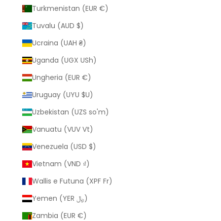
Turkmenistan (EUR €)
Tuvalu (AUD $)
Ucraina (UAH ₴)
Uganda (UGX USh)
Ungheria (EUR €)
Uruguay (UYU $U)
Uzbekistan (UZS so'm)
Vanuatu (VUV Vt)
Venezuela (USD $)
Vietnam (VND ₫)
Wallis e Futuna (XPF Fr)
Yemen (YER ﷼)
Zambia (EUR €)