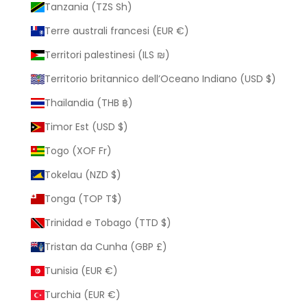
Tanzania (TZS Sh)
Terre australi francesi (EUR €)
Territori palestinesi (ILS ₪)
Territorio britannico dell’Oceano Indiano (USD $)
Thailandia (THB ฿)
Timor Est (USD $)
Togo (XOF Fr)
Tokelau (NZD $)
Tonga (TOP T$)
Trinidad e Tobago (TTD $)
Tristan da Cunha (GBP £)
Tunisia (EUR €)
Turchia (EUR €)