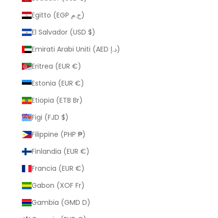
Egitto (EGP ج.م)
El Salvador (USD $)
Emirati Arabi Uniti (AED د.إ)
Eritrea (EUR €)
Estonia (EUR €)
Etiopia (ETB Br)
Figi (FJD $)
Filippine (PHP ₱)
Finlandia (EUR €)
Francia (EUR €)
Gabon (XOF Fr)
Gambia (GMD D)