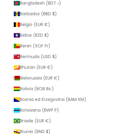
Bangladesh (BDT ৳)
Barbados (BBD $)
Belgio (EUR €)
Belize (BZD $)
Benin (XOF Fr)
Bermuda (USD $)
Bhutan (EUR €)
Bielorussia (EUR €)
Bolivia (BOB Bs.)
Bosnia ed Erzegovina (BAM КМ)
Botswana (BWP P)
Brasile (EUR €)
Brunei (BND $)