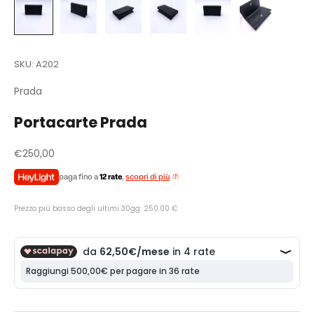
SKU: A202
Prada
Portacarte Prada
Prezzo scontato
€250,00
paga fino a
12 rate
,
scopri di più
Prezzo più basso degli ultimi 30gg: 250.00 €