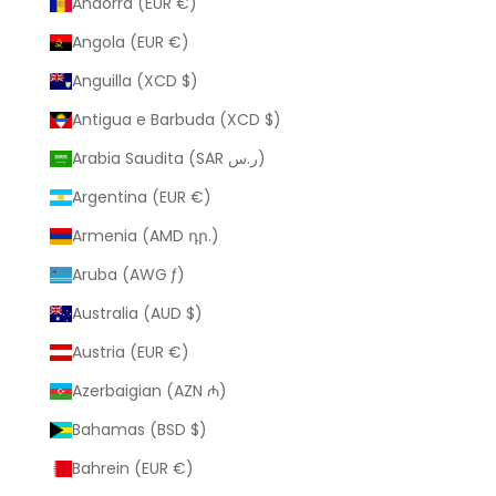
Andorra (EUR €)
Angola (EUR €)
Anguilla (XCD $)
Antigua e Barbuda (XCD $)
Arabia Saudita (SAR ر.س)
Argentina (EUR €)
Armenia (AMD դր.)
Aruba (AWG ƒ)
Australia (AUD $)
Austria (EUR €)
Azerbaigian (AZN ₼)
Bahamas (BSD $)
Bahrein (EUR €)