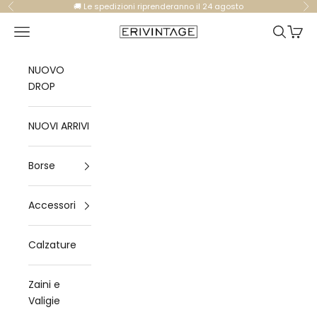
Vai al contenuto
🚚 Le spedizioni riprenderanno il 24 agosto
Precedente
Su
Apri il menu di navigazione
Mostra il
Mostra
Eri Vintage
NUOVO
DROP
NUOVI ARRIVI
Borse
Accessori
Calzature
Zaini e
Valigie