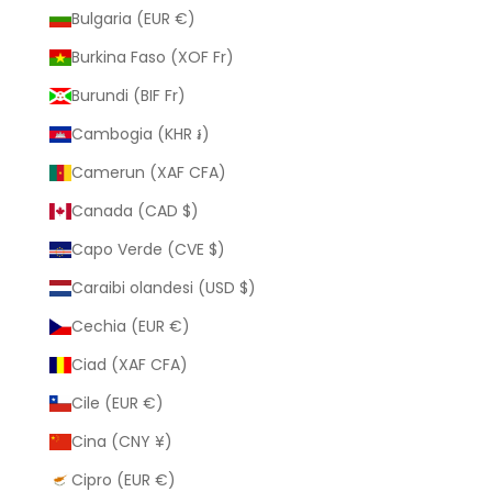
Bulgaria (EUR €)
Burkina Faso (XOF Fr)
Burundi (BIF Fr)
Cambogia (KHR ៛)
Camerun (XAF CFA)
Canada (CAD $)
Capo Verde (CVE $)
Caraibi olandesi (USD $)
Cechia (EUR €)
Ciad (XAF CFA)
Cile (EUR €)
Cina (CNY ¥)
Cipro (EUR €)