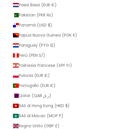
Paesi Bassi (EUR €)
Pakistan (PKR ₨)
Panamá (USD $)
Papua Nuova Guinea (PGK K)
Paraguay (PYG ₲)
Perù (PEN S/)
Polinesia francese (XPF Fr)
Polonia (EUR €)
Portogallo (EUR €)
Qatar (QAR ر.ق)
RAS di Hong Kong (HKD $)
RAS di Macao (MOP P)
Regno Unito (GBP £)