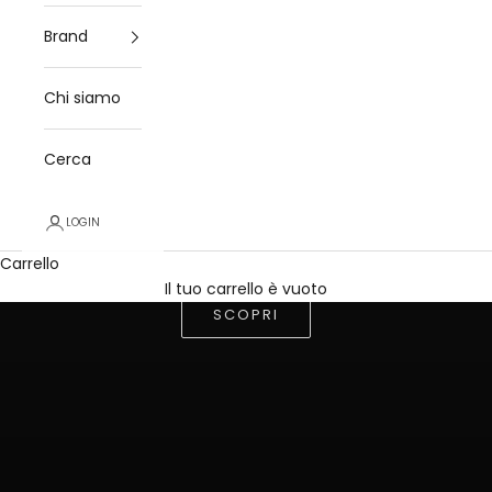
Brand
Chi siamo
Cerca
LOGIN
Carrello
Ogni
borsa
è una
storia
che vuole
continuare
Il tuo carrello è vuoto
SCOPRI