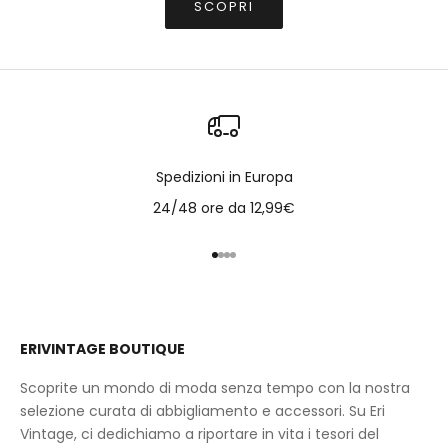
SCOPRI
Spedizioni in Europa
24/48 ore da 12,99€
Vai all'articolo 1
Vai all'articolo 2
Vai all'articolo 3
Vai all'articolo 4
ERIVINTAGE BOUTIQUE
Scoprite un mondo di moda senza tempo con la nostra
selezione curata di abbigliamento e accessori. Su Eri
Vintage, ci dedichiamo a riportare in vita i tesori del