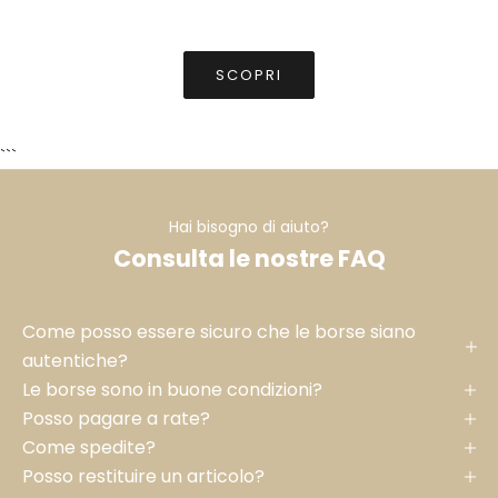
NERO
SCOPRI
```
Hai bisogno di aiuto?
Consulta le nostre FAQ
Come posso essere sicuro che le borse siano
autentiche?
Le borse sono in buone condizioni?
Posso pagare a rate?
Come spedite?
Posso restituire un articolo?