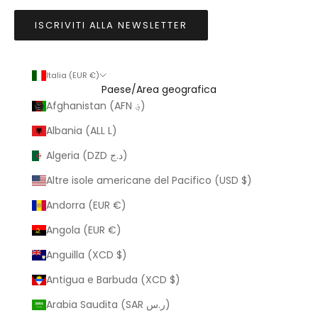
ISCRIVITI ALLA NEWSLETTER
Italia (EUR €)
Paese/Area geografica
Afghanistan (AFN ؋)
Albania (ALL L)
Algeria (DZD د.ج)
Altre isole americane del Pacifico (USD $)
Andorra (EUR €)
Angola (EUR €)
Anguilla (XCD $)
Antigua e Barbuda (XCD $)
Arabia Saudita (SAR ر.س)