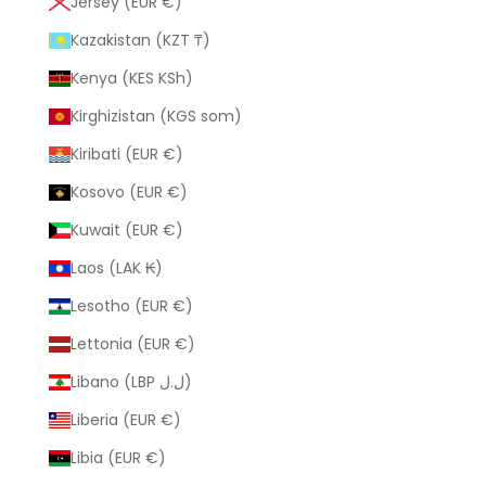
Jersey (EUR €)
Kazakistan (KZT ₸)
Kenya (KES KSh)
Kirghizistan (KGS som)
Kiribati (EUR €)
Kosovo (EUR €)
Kuwait (EUR €)
Laos (LAK ₭)
Lesotho (EUR €)
Lettonia (EUR €)
Libano (LBP ل.ل)
Liberia (EUR €)
Libia (EUR €)