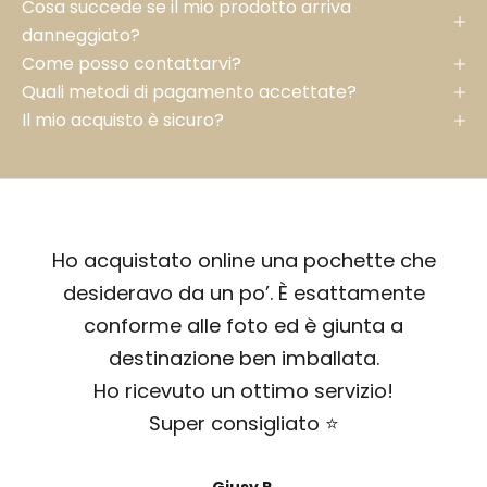
Cosa succede se il mio prodotto arriva
danneggiato?
Come posso contattarvi?
Quali metodi di pagamento accettate?
Il mio acquisto è sicuro?
Ho acquistato online una pochette che
desideravo da un po’. È esattamente
conforme alle foto ed è giunta a
destinazione ben imballata.
Ho ricevuto un ottimo servizio!
Super consigliato ⭐️