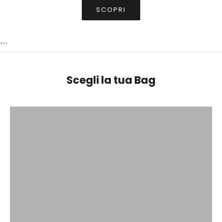
SCOPRI
```
Scegli la tua Bag
BORSE A MANO