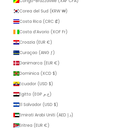
Congo-Brazzaville (XAF CFA)
Corea del Sud (KRW ₩)
Costa Rica (CRC ₡)
Costa d’Avorio (XOF Fr)
Croazia (EUR €)
Curaçao (ANG ƒ)
Danimarca (EUR €)
Dominica (XCD $)
Ecuador (USD $)
Egitto (EGP ج.م)
El Salvador (USD $)
Emirati Arabi Uniti (AED د.إ)
Eritrea (EUR €)