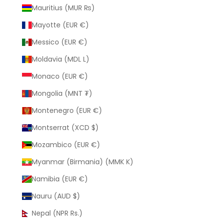
Mauritius (MUR ₨)
Mayotte (EUR €)
Messico (EUR €)
Moldavia (MDL L)
Monaco (EUR €)
Mongolia (MNT ₮)
Montenegro (EUR €)
Montserrat (XCD $)
Mozambico (EUR €)
Myanmar (Birmania) (MMK K)
Namibia (EUR €)
Nauru (AUD $)
Nepal (NPR Rs.)