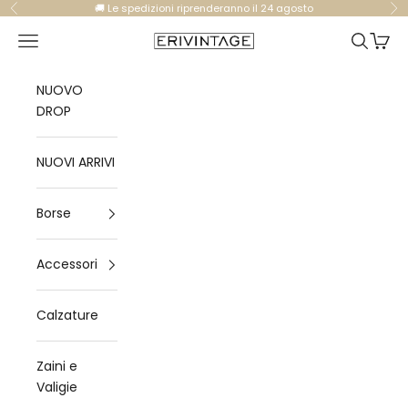
Vai al contenuto
🚚 Le spedizioni riprenderanno il 24 agosto
Precedente
Su
Apri il menu di navigazione
Mostra il
Mostra
Eri Vintage
NUOVO
DROP
NUOVI ARRIVI
Borse
Accessori
Calzature
Zaini e
Valigie