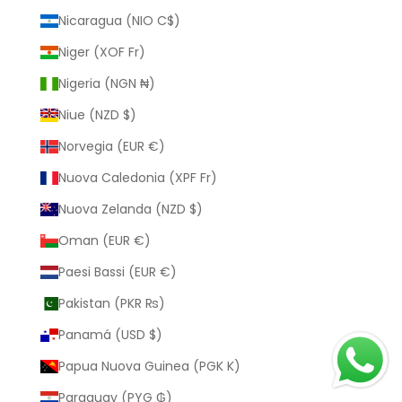
Nicaragua (NIO C$)
Niger (XOF Fr)
Nigeria (NGN ₦)
Niue (NZD $)
Norvegia (EUR €)
Nuova Caledonia (XPF Fr)
Nuova Zelanda (NZD $)
Oman (EUR €)
Paesi Bassi (EUR €)
Pakistan (PKR ₨)
Panamá (USD $)
Papua Nuova Guinea (PGK K)
Paraguay (PYG ₲)