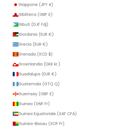
Giappone (JPY ¥)
Gibilterra (GBP £)
Gibuti (DJF Fdj)
Giordania (EUR €)
Grecia (EUR €)
Grenada (XCD $)
Groenlandia (DKK kr.)
Guadalupa (EUR €)
Guatemala (GTQ Q)
Guernsey (GBP £)
Guinea (GNF Fr)
Guinea Equatoriale (XAF CFA)
Guinea-Bissau (XOF Fr)