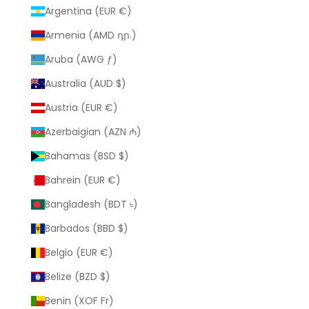
Argentina (EUR €)
Armenia (AMD դր.)
Aruba (AWG ƒ)
Australia (AUD $)
Austria (EUR €)
Azerbaigian (AZN ₼)
Bahamas (BSD $)
Bahrein (EUR €)
Bangladesh (BDT ৳)
Barbados (BBD $)
Belgio (EUR €)
Belize (BZD $)
Benin (XOF Fr)