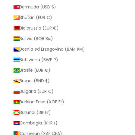
Bermuda (USD $)
Bhutan (EUR €)
Bielorussia (EUR €)
Bolivia (BOB Bs.)
Bosnia ed Erzegovina (BAM КМ)
Botswana (BWP P)
Brasile (EUR €)
Brunei (BND $)
Bulgaria (EUR €)
Burkina Faso (XOF Fr)
Burundi (BIF Fr)
Cambogia (KHR ៛)
Camerun (XAF CFA)