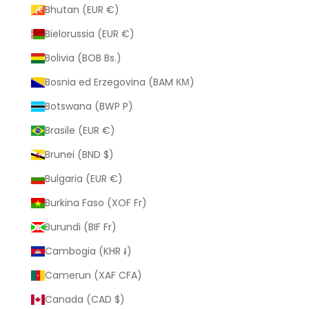
Bhutan (EUR €)
Bielorussia (EUR €)
Bolivia (BOB Bs.)
Bosnia ed Erzegovina (BAM КМ)
Botswana (BWP P)
Brasile (EUR €)
Brunei (BND $)
Bulgaria (EUR €)
Burkina Faso (XOF Fr)
Burundi (BIF Fr)
Cambogia (KHR ៛)
Camerun (XAF CFA)
Canada (CAD $)