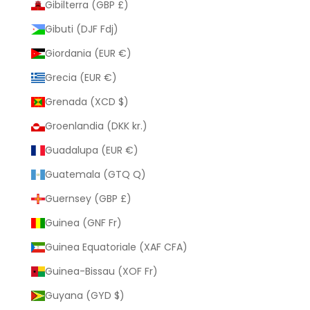
Gibilterra (GBP £)
Gibuti (DJF Fdj)
Giordania (EUR €)
Grecia (EUR €)
Grenada (XCD $)
Groenlandia (DKK kr.)
Guadalupa (EUR €)
Guatemala (GTQ Q)
Guernsey (GBP £)
Guinea (GNF Fr)
Guinea Equatoriale (XAF CFA)
Guinea-Bissau (XOF Fr)
Guyana (GYD $)