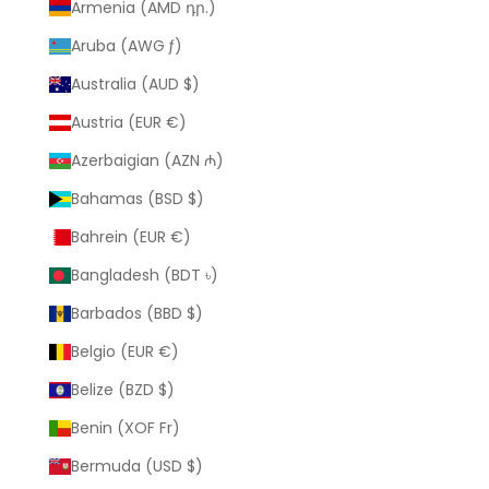
Armenia (AMD դր.)
Aruba (AWG ƒ)
Australia (AUD $)
Austria (EUR €)
Azerbaigian (AZN ₼)
Bahamas (BSD $)
Bahrein (EUR €)
Bangladesh (BDT ৳)
Barbados (BBD $)
Belgio (EUR €)
Belize (BZD $)
Benin (XOF Fr)
Bermuda (USD $)