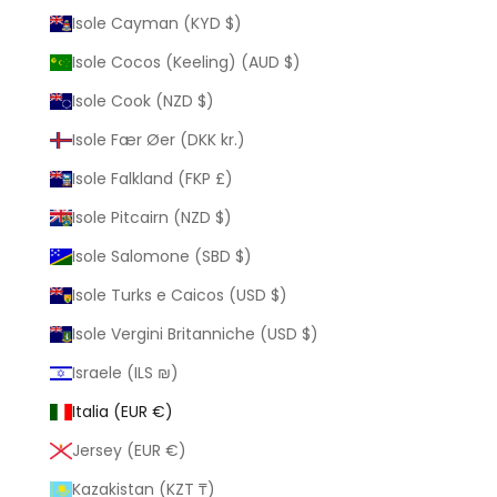
Isole Cayman (KYD $)
Isole Cocos (Keeling) (AUD $)
Isole Cook (NZD $)
Isole Fær Øer (DKK kr.)
Isole Falkland (FKP £)
Isole Pitcairn (NZD $)
Isole Salomone (SBD $)
Isole Turks e Caicos (USD $)
Isole Vergini Britanniche (USD $)
Israele (ILS ₪)
Italia (EUR €)
Jersey (EUR €)
Kazakistan (KZT ₸)