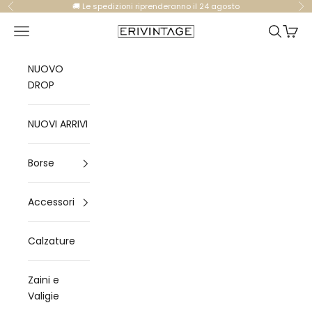
Vai al contenuto
🚚 Le spedizioni riprenderanno il 24 agosto
Precedente
Su
Apri il menu di navigazione
Mostra il
Mostra
Eri Vintage
NUOVO
DROP
NUOVI ARRIVI
Borse
Accessori
Calzature
Zaini e
Valigie