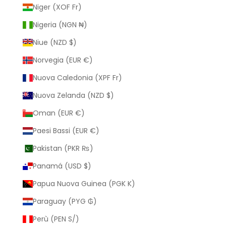
Niger (XOF Fr)
Nigeria (NGN ₦)
Niue (NZD $)
Norvegia (EUR €)
Nuova Caledonia (XPF Fr)
Nuova Zelanda (NZD $)
Oman (EUR €)
Paesi Bassi (EUR €)
Pakistan (PKR ₨)
Panamá (USD $)
Papua Nuova Guinea (PGK K)
Paraguay (PYG ₲)
Perù (PEN S/)