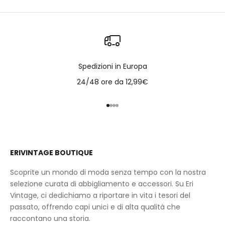
Spedizioni in Europa
24/48 ore da 12,99€
Vai all'articolo 1
Vai all'articolo 2
Vai all'articolo 3
Vai all'articolo 4
ERIVINTAGE BOUTIQUE
Scoprite un mondo di moda senza tempo con la nostra
selezione curata di abbigliamento e accessori. Su Eri
Vintage, ci dedichiamo a riportare in vita i tesori del
passato, offrendo capi unici e di alta qualità che
raccontano una storia.