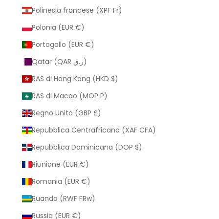
Polinesia francese (XPF Fr)
Polonia (EUR €)
Portogallo (EUR €)
Qatar (QAR ر.ق)
RAS di Hong Kong (HKD $)
RAS di Macao (MOP P)
Regno Unito (GBP £)
Repubblica Centrafricana (XAF CFA)
Repubblica Dominicana (DOP $)
Riunione (EUR €)
Romania (EUR €)
Ruanda (RWF FRw)
Russia (EUR €)