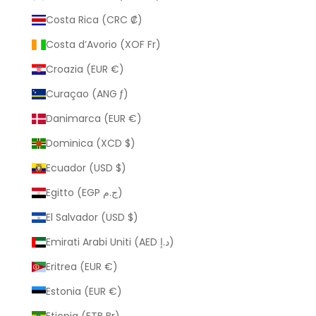
Costa Rica (CRC ₡)
Costa d’Avorio (XOF Fr)
Croazia (EUR €)
Curaçao (ANG ƒ)
Danimarca (EUR €)
Dominica (XCD $)
Ecuador (USD $)
Egitto (EGP ج.م)
El Salvador (USD $)
Emirati Arabi Uniti (AED د.إ)
Eritrea (EUR €)
Estonia (EUR €)
Etiopia (ETB Br)