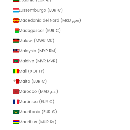
Lussemburgo (EUR €)
Macedonia del Nord (MKD ден)
Madagascar (EUR €)
Malawi (MWK MK)
Malaysia (MYR RM)
Maldive (MVR MVR)
Mali (XOF Fr)
Malta (EUR €)
Marocco (MAD د.م.)
Martinica (EUR €)
Mauritania (EUR €)
Mauritius (MUR ₨)