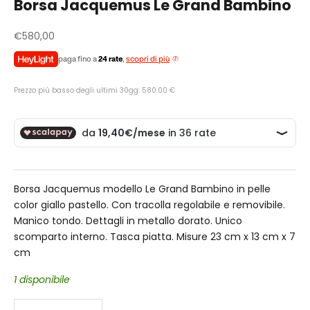
Borsa Jacquemus Le Grand Bambino
Prezzo scontato
€580,00
paga fino a
24 rate
,
scopri di più
Prezzo più basso degli ultimi 30gg: 580.00 €
Borsa Jacquemus modello Le Grand Bambino in pelle
color giallo pastello. Con tracolla regolabile e removibile.
Manico tondo. Dettagli in metallo dorato. Unico
scomparto interno. Tasca piatta. Misure 23 cm x 13 cm x 7
cm
1 disponibile
Diminuisci quantità
Diminuisci quantità