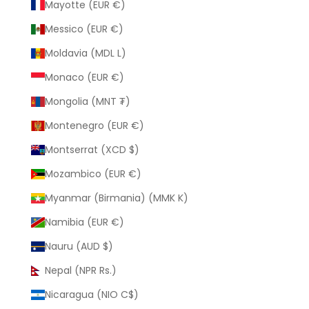
Mayotte (EUR €)
Messico (EUR €)
Moldavia (MDL L)
Monaco (EUR €)
Mongolia (MNT ₮)
Montenegro (EUR €)
Montserrat (XCD $)
Mozambico (EUR €)
Myanmar (Birmania) (MMK K)
Namibia (EUR €)
Nauru (AUD $)
Nepal (NPR Rs.)
Nicaragua (NIO C$)