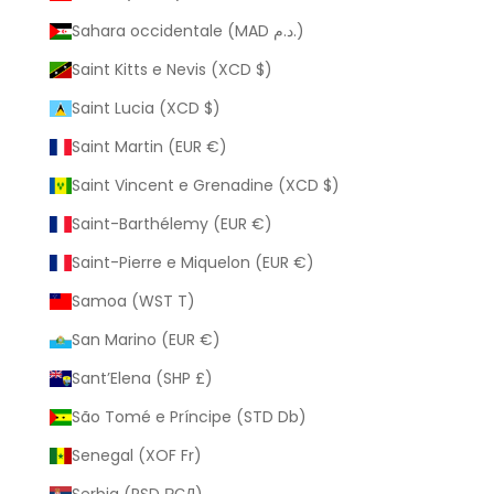
Sahara occidentale (MAD د.م.)
Saint Kitts e Nevis (XCD $)
Saint Lucia (XCD $)
Saint Martin (EUR €)
Saint Vincent e Grenadine (XCD $)
Saint-Barthélemy (EUR €)
Saint-Pierre e Miquelon (EUR €)
Samoa (WST T)
San Marino (EUR €)
Sant’Elena (SHP £)
São Tomé e Príncipe (STD Db)
Senegal (XOF Fr)
Serbia (RSD РСД)