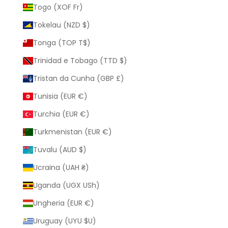
Togo (XOF Fr)
Tokelau (NZD $)
Tonga (TOP T$)
Trinidad e Tobago (TTD $)
Tristan da Cunha (GBP £)
Tunisia (EUR €)
Turchia (EUR €)
Turkmenistan (EUR €)
Tuvalu (AUD $)
Ucraina (UAH ₴)
Uganda (UGX USh)
Ungheria (EUR €)
Uruguay (UYU $U)