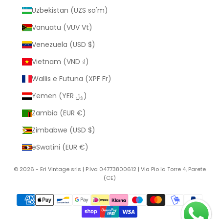
Uzbekistan (UZS so'm)
Vanuatu (VUV Vt)
Venezuela (USD $)
Vietnam (VND ₫)
Wallis e Futuna (XPF Fr)
Yemen (YER ﷼)
Zambia (EUR €)
Zimbabwe (USD $)
eSwatini (EUR €)
© 2026 - Eri Vintage srls | P.Iva 04773800612 | Via Pio la Torre 4, Parete
(CE)